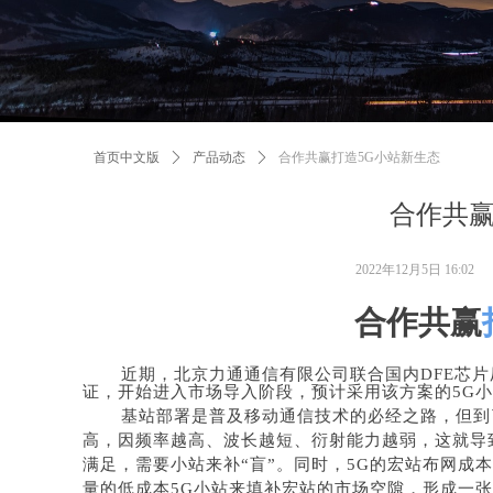
首页中文版
ꄲ
产品动态
ꄲ
合作共赢打造5G小站新生态
合作共赢
2022年12月5日
16:02
合作共赢
近期，北京力通通信有限公司联合国内DFE芯片厂
证，开始进入市场导入阶段，预计采用该方案的5G
基站部署是普及移动通信技术的必经之路，但到
高，
因
频率越高、波长越短、衍射能力越弱，这就导
满足
，需要小站来补“盲”。同时，
5G的
宏站布
网成本
量的低成本
5G小站来填补宏站的市场空隙，形成一