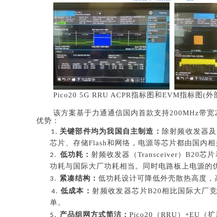
Pico20 5G RRU ACPR指标图和EVM指标图
(外
该方案基于力通通信国内首款支持
200MHz带宽
优势：
关键部件均为我国自主制造：
除射频收发器及
1.
芯片、存储Flash和网络，电源等芯片都由国内
低功耗：
射频收发器（
T
ran
sceiver
）
B20
芯片
2.
功耗
与国际大厂功耗相当。
同时电路板上电源的
紧凑结构：
低功耗设计可降低外壳散热高度，
3.
低成本：
射频收发器芯片B20相比国际大厂
4.
单。
产品组网方式简洁：
P
ico20（
RRU
）+EU（
5.